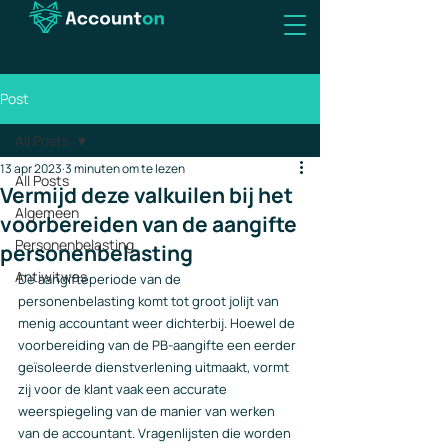
Post
All Posts
13 apr 2023
3 minuten om te lezen
All Posts
Vermijd deze valkuilen bij het
Algemeen
voorbereiden van de aangifte
Personenbelasting
personenbelasting
Antiwitwas
De aangifteperiode van de 
personenbelasting komt tot groot jolijt van 
menig accountant weer dichterbij. Hoewel de 
voorbereiding van de PB-aangifte een eerder 
geïsoleerde dienstverlening uitmaakt, vormt 
zij voor de klant vaak een accurate 
weerspiegeling van de manier van werken 
van de accountant. Vragenlijsten die worden 